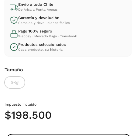
Envío a todo Chile
De Arica a Punta Arenas
Garantía y devolución
Cambios y devoluciones fáciles
Pago 100% seguro
Webpay · Mercado Pago · Transbank
Productos seleccionados
Cada producto, su historia
Tamaño
3Kg
Impuesto incluido
Precio normal
$198.500