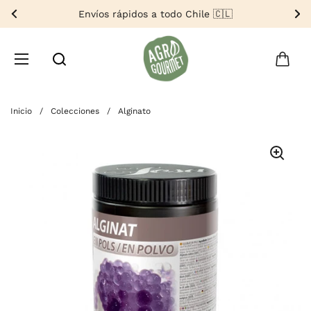
Ir al contenido
Envíos rápidos a todo Chile 🇨🇱
Anterior
Si
Abrir carri
Abrir menú
Buscar por...
Inicio
/
Colecciones
/
Alginato