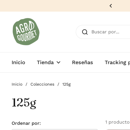
Ir al contenido
víos rápidos a todo Chile 🇨🇱
Anterior
Inicio
Tienda
Reseñas
Tracking 
Inicio
/
Colecciones
/
125g
125g
1 producto
Ordenar por: