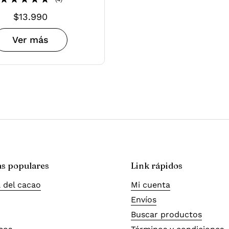
Precio normal
$13.990
Ver más
as populares
Link rápidos
 del cacao
Mi cuenta
Envíos
Buscar productos