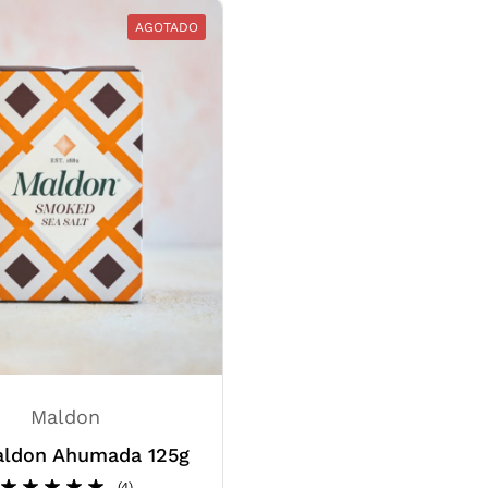
AGOTADO
Maldon
aldon Ahumada 125g
(4)