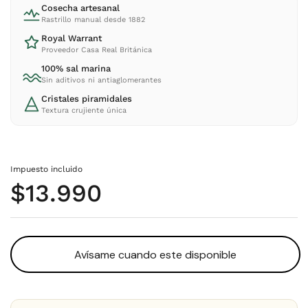
Cosecha artesanal
Rastrillo manual desde 1882
Royal Warrant
Proveedor Casa Real Británica
100% sal marina
Sin aditivos ni antiaglomerantes
Cristales piramidales
Textura crujiente única
Impuesto incluido
Precio normal
$13.990
Avísame cuando este disponible