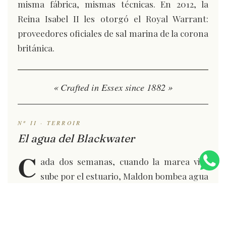
misma fábrica, mismas técnicas. En 2012, la
Reina Isabel II les otorgó el Royal Warrant:
proveedores oficiales de sal marina de la corona
británica.
« Crafted in Essex since 1882 »
Nº II · TERROIR
El agua del Blackwater
C
ada dos semanas, cuando la marea viva
sube por el estuario, Maldon bombea agua
del Blackwater a sus pailas. Es agua de alta
salinidad — el Mar del Norte empuja sal hacia
adentro, y los bancos del estuario la