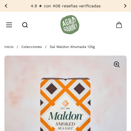
Ir al contenido
4.9 ★ con 406 reseñas verificadas
Anterior
Si
Abrir carri
Abrir menú
Buscar por...
Inicio
/
Colecciones
/
Sal Maldon Ahumada 125g