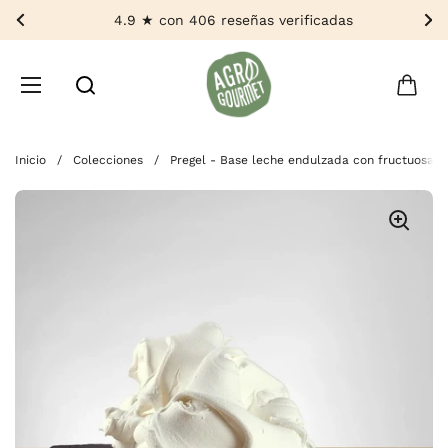
Ir al contenido
4.9 ★ con 406 reseñas verificadas
Anterior
Si
Abrir carri
Abrir menú
Buscar por...
Inicio
/
Colecciones
/
Pregel - Base leche endulzada con fructuosa